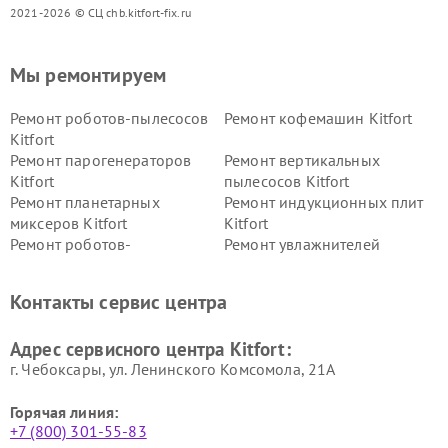
2021-2026 © СЦ chb.kitfort-fix.ru
Мы ремонтируем
Ремонт роботов-пылесосов
Ремонт кофемашин Kitfort
Kitfort
Ремонт парогенераторов
Ремонт вертикальных
Kitfort
пылесосов Kitfort
Ремонт планетарных
Ремонт индукционных плит
миксеров Kitfort
Kitfort
Ремонт роботов-
Ремонт увлажнителей
стеклоочистителей Kitfort
воздуха Kitfort
Ремонт очистителей воздуха
Ремонт велотренажеров
Контакты сервис центра
Kitfort
Kitfort
Ремонт гладильных систем
Ремонт беговых дорожек
Адрес сервисного центра Kitfort:
Kitfort
Kitfort
г. Чебоксары, ул. Ленинского Комсомола, 21А
Горячая линия:
+7 (800) 301-55-83