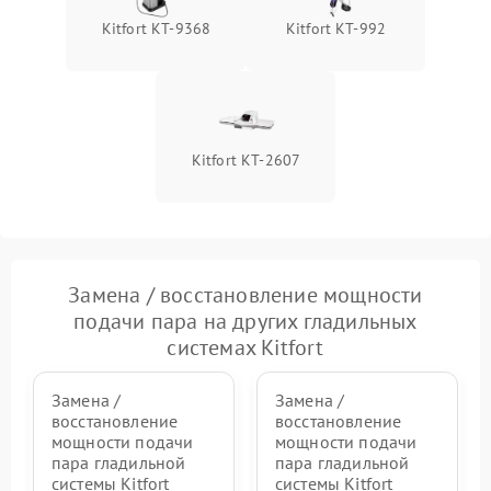
Неисправность блока
Kitfort КТ-9368
Kitfort KT-992
1500 ₽
Подробнее →
питания
Проблемы с пайкой на
1000 ₽
Подробнее →
плате
Kitfort КТ-2607
Неисправность кнопок
500 ₽
Подробнее →
управления
Неисправность системы
автоматического
1500 ₽
Подробнее →
отключения
Замена / восстановление мощности
подачи пара на других гладильных
Неисправность
2000 ₽
Подробнее →
системах Kitfort
индикаторов (дисплея)
Замена /
Замена /
восстановление
восстановление
мощности подачи
мощности подачи
пара гладильной
пара гладильной
системы Kitfort
системы Kitfort