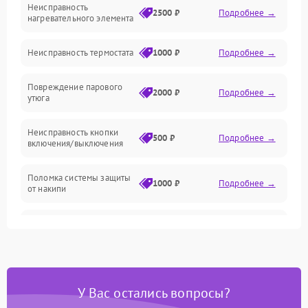
Неисправность
Герметичность
2500 ₽
Подробнее →
нагревательного элемента
Электроника/Механические
Неисправность термостата
1000 ₽
Подробнее →
Повреждение парового
2000 ₽
Подробнее →
утюга
Неисправность кнопки
500 ₽
Подробнее →
включения/выключения
Поломка системы защиты
1000 ₽
Подробнее →
от накипи
Неисправность
500 ₽
Подробнее →
индикатора уровня воды
Поломка системы
автоматического
1500 ₽
Подробнее →
У Вас остались вопросы?
отключения