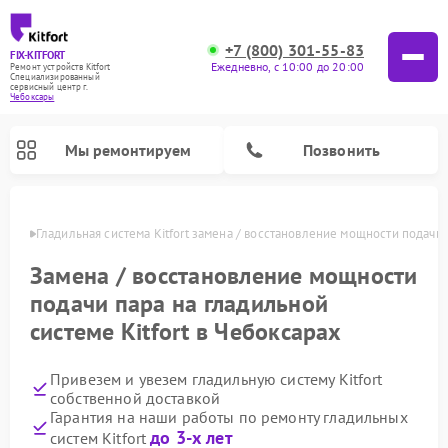
+7 (800) 301-55-83
FIX-KITFORT
Ежедневно, с 10:00 до 20:00
Ремонт устройств Kitfort
Специализированный
cервисный центр г.
Чебоксары
Мы ремонтируем
Позвонить
сарах
Гладильная система Kitfort замена / восстановление мощности подачи 
Замена / восстановление мощности
подачи пара на гладильной
системе Kitfort в Чебоксарах
Привезем и увезем гладильную систему Kitfort
собственной доставкой
Гарантия на наши работы по ремонту гладильных
Ремонт роботов-стеклоочистителей Kitfort
Ремонт роботов-пылесосов Kitfort
Ремонт планетарных миксеров Kitfort
Ремонт очистителей воздуха Kitfort
Ремонт вертикальных пылесосов Kitfort
Ремонт индукционных плит Kitfort
Ремонт увлажнителей воздуха Kitfort
до 3-х лет
систем Kitfort