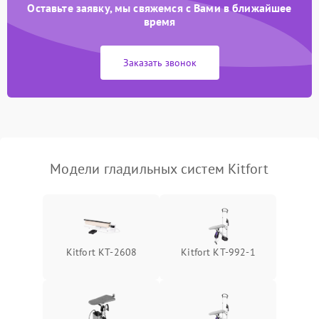
Оставьте заявку, мы свяжемся с Вами в ближайшее
Неисправность системы
время
2000 ₽
Подробнее →
подачи пара
Заказать звонок
Поломка сетевого шнура
500 ₽
Подробнее →
Неисправность системы
1500 ₽
Подробнее →
регулировки температуры
Поломка системы защиты
1000 ₽
Подробнее →
от перегрева
Модели гладильных систем Kitfort
Повреждение внутренних
500 ₽
Подробнее →
проводов
Проблемы с регулировкой
1500 ₽
Подробнее →
Kitfort КТ-2608
Kitfort КТ-992-1
температуры
Неисправность датчиков
1000 ₽
Подробнее →
давления