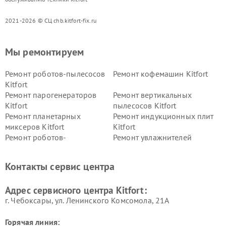
2021-2026 © СЦ chb.kitfort-fix.ru
Мы ремонтируем
Ремонт роботов-пылесосов
Ремонт кофемашин Kitfort
Kitfort
Ремонт парогенераторов
Ремонт вертикальных
Kitfort
пылесосов Kitfort
Ремонт планетарных
Ремонт индукционных плит
миксеров Kitfort
Kitfort
Ремонт роботов-
Ремонт увлажнителей
стеклоочистителей Kitfort
воздуха Kitfort
Ремонт очистителей воздуха
Ремонт велотренажеров
Контакты сервис центра
Kitfort
Kitfort
Ремонт гладильных систем
Ремонт беговых дорожек
Адрес сервисного центра Kitfort:
Kitfort
Kitfort
г. Чебоксары, ул. Ленинского Комсомола, 21А
Горячая линия: