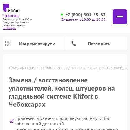
+7 (800) 301-55-83
FIX-KITFORT
Ежедневно, с 10:00 до 20:00
Ремонт устройств Kitfort
Специализированный
cервисный центр г.
Чебоксары
Мы ремонтируем
Позвонить
сарах
Гладильная система Kitfort замена / восстановление уплотнителей, кол
Замена / восстановление
уплотнителей, колец, штуцеров на
гладильной системе Kitfort в
Чебоксарах
Привезем и увезем гладильную систему Kitfort
Ремонт роботов-стеклоочистителей Kitfort
Ремонт роботов-пылесосов Kitfort
Ремонт планетарных миксеров Kitfort
Ремонт очистителей воздуха Kitfort
Ремонт вертикальных пылесосов Kitfort
Ремонт индукционных плит Kitfort
Ремонт увлажнителей воздуха Kitfort
собственной доставкой
Гарантия на наши работы по ремонту гладильных