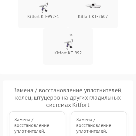
давления
Неисправность блока
Kitfort КТ-992-1
Kitfort КТ-2607
1500 ₽
Подробнее →
питания
Проблемы с пайкой на
1000 ₽
Подробнее →
плате
Kitfort KT-992
Неисправность кнопок
500 ₽
Подробнее →
управления
Неисправность системы
автоматического
1500 ₽
Подробнее →
отключения
Замена / восстановление уплотнителей,
колец, штуцеров на других гладильных
Неисправность
2000 ₽
Подробнее →
системах Kitfort
индикаторов (дисплея)
Замена /
Замена /
восстановление
восстановление
уплотнителей,
уплотнителей,