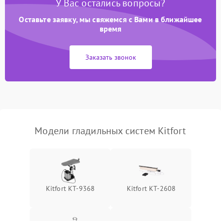
У Вас остались вопросы?
отключения
Оставьте заявку, мы свяжемся с Вами в ближайшее
Неисправность системы
время
2000 ₽
Подробнее →
подачи пара
Заказать звонок
Поломка сетевого шнура
500 ₽
Подробнее →
Неисправность системы
1500 ₽
Подробнее →
регулировки температуры
Поломка системы защиты
1000 ₽
Подробнее →
от перегрева
Модели гладильных систем Kitfort
Повреждение внутренних
500 ₽
Подробнее →
проводов
Проблемы с регулировкой
1500 ₽
Подробнее →
Kitfort КТ-9368
Kitfort КТ-2608
температуры
Неисправность датчиков
1000 ₽
Подробнее →