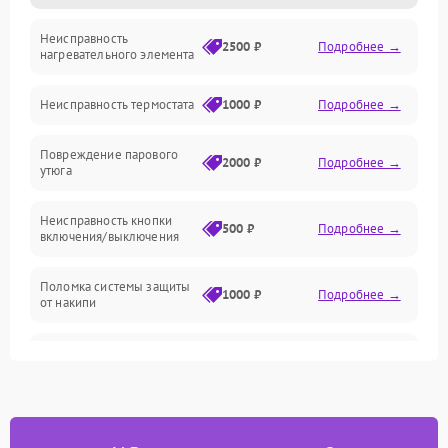
Неисправность
Герметичность
2500 ₽
Подробнее →
нагревательного элемента
Электроника/Механические
Неисправность термостата
1000 ₽
Подробнее →
Повреждение парового
2000 ₽
Подробнее →
утюга
Неисправность кнопки
500 ₽
Подробнее →
включения/выключения
Поломка системы защиты
1000 ₽
Подробнее →
от накипи
Неисправность
500 ₽
Подробнее →
индикатора уровня воды
Поломка системы
автоматического
1500 ₽
Подробнее →