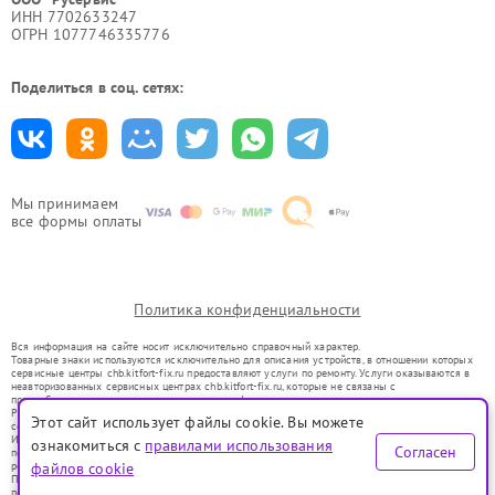
ИНН 7702633247
ОГРН 1077746335776
Поделиться в соц. сетях:
Мы принимаем
все формы оплаты
Политика конфиденциальности
Вся информация на сайте носит исключительно справочный характер.
Товарные знаки используются исключительно для описания устройств, в отношении которых
сервисные центры chb.kitfort-fix.ru предоставляют услуги по ремонту. Услуги оказываются в
неавторизованных сервисных центрах chb.kitfort-fix.ru, которые не связаны с
правообладателями товарных знаков или их официальными представителями.
Ремонт осуществляется для устройств, уже введенных в гражданский оборот в соответствии
Этот сайт использует файлы cookie. Вы можете
со статьей 1487 ГК РФ.
Использование товарных знаков не преследует цели индивидуализации услуг или введения
ознакомиться с
правилами использования
Согласен
потребителей в заблуждение, а служит для информирования о предоставляемых услугах по
ремонту техники указанных брендов.
файлов cookie
Представленная на сайте информация не является публичной офертой, определяемой
положениями Статьи 437(2) Гражданского кодекса РФ