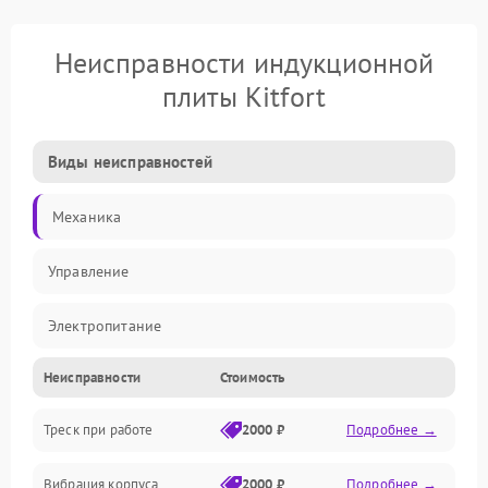
Неисправности индукционной
плиты Kitfort
Виды неисправностей
Механика
Управление
Электропитание
Неисправности
Стоимость
Нагрев
Треск при работе
2000 ₽
Подробнее →
Вибрация корпуса
2000 ₽
Подробнее →