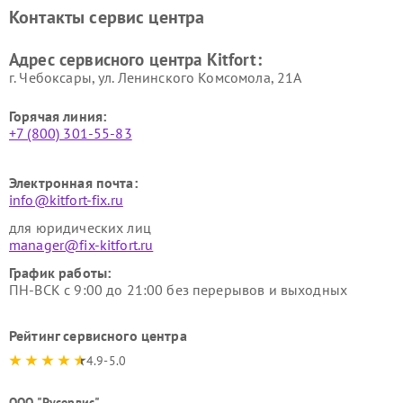
Ремонт очистителей воздуха
Ремонт велотренажеров
Контакты сервис центра
Kitfort
Kitfort
Ремонт гладильных систем
Ремонт беговых дорожек
Адрес сервисного центра Kitfort:
Kitfort
Kitfort
г. Чебоксары, ул. Ленинского Комсомола, 21А
Горячая линия:
+7 (800) 301-55-83
Электронная почта:
info@kitfort-fix.ru
для юридических лиц
manager@fix-kitfort.ru
График работы:
ПН-ВСК с 9:00 до 21:00 без перерывов и выходных
Рейтинг сервисного центра
4.9-5.0
ООО "Русервис"