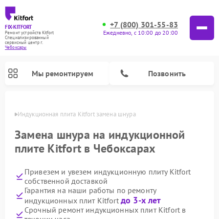
+7 (800) 301-55-83
FIX-KITFORT
Ежедневно, с 10:00 до 20:00
Ремонт устройств Kitfort
Специализированный
cервисный центр г.
Чебоксары
Мы ремонтируем
Позвонить
сарах
Индукционная плита Kitfort замена шнура
Замена шнура на индукционной
плите Kitfort в Чебоксарах
Привезем и увезем индукционную плиту Kitfort
собственной доставкой
Гарантия на наши работы по ремонту
до 3-х лет
индукционных плит Kitfort
Ремонт роботов-пылесосов Kitfort
Ремонт планетарных миксеров Kitfort
Ремонт увлажнителей воздуха Kitfort
Ремонт роботов-стеклоочистителей Kitfort
Ремонт вертикальных пылесосов Kitfort
Ремонт очистителей воздуха Kitfort
Ремонт гладильных систем Kitfort
Срочный ремонт индукционных плит Kitfort в