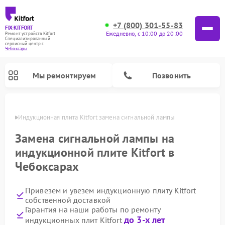
+7 (800) 301-55-83
FIX-KITFORT
Ежедневно, с 10:00 до 20:00
Ремонт устройств Kitfort
Специализированный
cервисный центр г.
Чебоксары
Мы ремонтируем
Позвонить
сарах
Индукционная плита Kitfort замена сигнальной лампы
Замена сигнальной лампы на
индукционной плите Kitfort в
Чебоксарах
Привезем и увезем индукционную плиту Kitfort
собственной доставкой
Гарантия на наши работы по ремонту
Ремонт роботов-пылесосов Kitfort
Ремонт планетарных миксеров Kitfort
Ремонт увлажнителей воздуха Kitfort
Ремонт роботов-стеклоочистителей Kitfort
Ремонт вертикальных пылесосов Kitfort
Ремонт очистителей воздуха Kitfort
Ремонт гладильных систем Kitfort
до 3-х лет
индукционных плит Kitfort