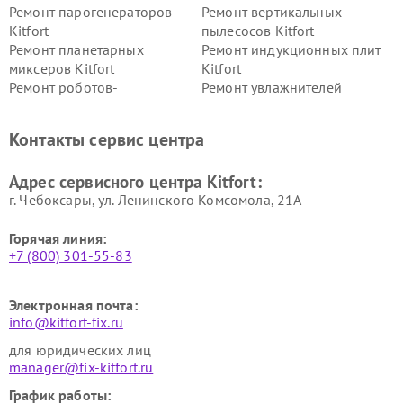
Ремонт парогенераторов
Ремонт вертикальных
Kitfort
пылесосов Kitfort
Ремонт планетарных
Ремонт индукционных плит
миксеров Kitfort
Kitfort
Ремонт роботов-
Ремонт увлажнителей
стеклоочистителей Kitfort
воздуха Kitfort
Ремонт очистителей воздуха
Ремонт велотренажеров
Контакты сервис центра
Kitfort
Kitfort
Ремонт гладильных систем
Ремонт беговых дорожек
Адрес сервисного центра Kitfort:
Kitfort
Kitfort
г. Чебоксары, ул. Ленинского Комсомола, 21А
Горячая линия:
+7 (800) 301-55-83
Электронная почта:
info@kitfort-fix.ru
для юридических лиц
manager@fix-kitfort.ru
График работы: