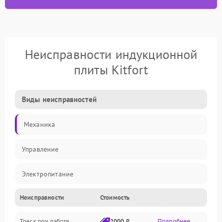
Неисправности индукционной
плиты Kitfort
Виды неисправностей
Механика
Управление
Электропитание
Неисправности
Стоимость
Нагрев
Треск при работе
2000 ₽
Подробнее →