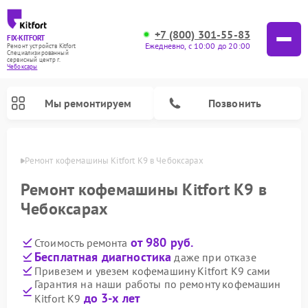
+7 (800) 301-55-83
FIX-KITFORT
Ежедневно, с 10:00 до 20:00
Ремонт устройств Kitfort
Специализированный
cервисный центр г.
Чебоксары
Мы ремонтируем
Позвонить
сарах
Ремонт кофемашины Kitfort K9 в Чебоксарах
Ремонт кофемашины Kitfort K9 в
Чебоксарах
от 980 руб.
Стоимость ремонта
Бесплатная диагностика
даже при отказе
Привезем и увезем кофемашину Kitfort K9 сами
Гарантия на наши работы по ремонту кофемашин
Ремонт вертикальных пылесосов Kitfort
Ремонт роботов-пылесосов Kitfort
Ремонт индукционных плит Kitfort
Ремонт увлажнителей воздуха Kitfort
Ремонт роботов-стеклоочистителей Kitfort
Ремонт планетарных миксеров Kitfort
Ремонт очистителей воздуха Kitfort
Ремонт гладильных систем Kitfort
до 3-х лет
Kitfort K9