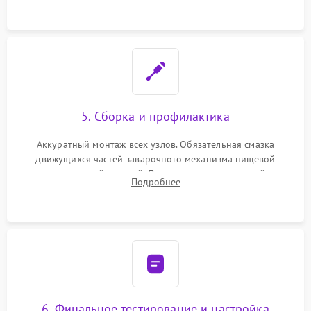
протечек.
5. Сборка и профилактика
Аккуратный монтаж всех узлов. Обязательная смазка
движущихся частей заварочного механизма пищевой
силиконовой смазкой. Проведение программной
Подробнее
декальцинации и очистки системы от кофейных масел.
Надежная фиксация всех соединений.
6. Финальное тестирование и настройка