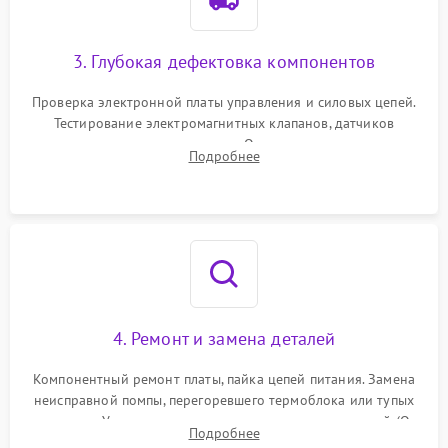
3. Глубокая дефектовка компонентов
Проверка электронной платы управления и силовых цепей.
Тестирование электромагнитных клапанов, датчиков
температуры и расходомера. Оценка степени износа
Подробнее
жерновов кофемолки, уплотнительных колец гидросистемы
и шестерней редуктора.
4. Ремонт и замена деталей
Компонентный ремонт платы, пайка цепей питания. Замена
неисправной помпы, перегоревшего термоблока или тупых
жерновов. Установка новых силиконовых уплотнителей (O-
Подробнее
ring) и тефлоновых трубок для надежного устранения