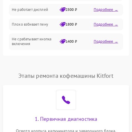
Управление и электроника
Не работает дисплей
2500 ₽
Подробнее →
Программное обеспечение
Плохо взбивает пену
1800 ₽
Подробнее →
Не срабатывает кнопка
1400 ₽
Подробнее →
включения
Запах гари при работе
1800 ₽
Подробнее →
Постоянные сбои в работе
1500 ₽
Подробнее →
Этапы ремонта кофемашины Kitfort
1. Первичная диагностика
Осмотр корпуса, капучинатора и заварочного блока.