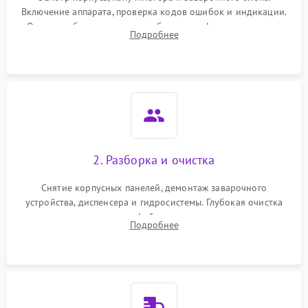
Включение аппарата, проверка кодов ошибок и индикации.
Оценка работы помпы, термоблока и кофемолки на слух.
Подробнее
Измерение температуры и давления воды для выявления
локализации поломки.
2. Разборка и очистка
Снятие корпусных панелей, демонтаж заварочного
устройства, диспенсера и гидросистемы. Глубокая очистка
внутренних узлов от кофейных масел, жмыха и накипи.
Подробнее
Промывка дренажных каналов и фильтров с использованием
специализированной химии.