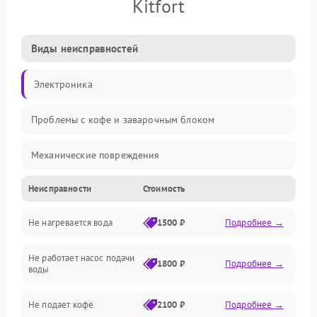
Kitfort
Виды неисправностей
Электроника
Проблемы с кофе и заварочным блоком
Механические повреждения
Неисправности
Стоимость
Прочие неисправности
Не нагревается вода
1500 ₽
Подробнее →
Включение и работа
Не работает насос подачи
Проблемы с водой
1800 ₽
Подробнее →
воды
Проблемы с капучинатором и паром
Не подает кофе
2100 ₽
Подробнее →