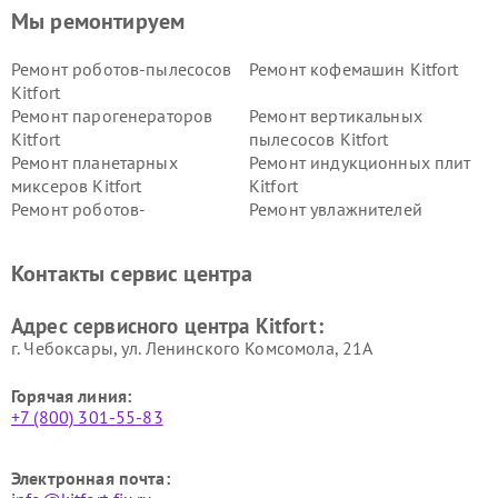
Мы ремонтируем
Ремонт роботов-пылесосов
Ремонт кофемашин Kitfort
Kitfort
Ремонт парогенераторов
Ремонт вертикальных
Kitfort
пылесосов Kitfort
Ремонт планетарных
Ремонт индукционных плит
миксеров Kitfort
Kitfort
Ремонт роботов-
Ремонт увлажнителей
стеклоочистителей Kitfort
воздуха Kitfort
Ремонт очистителей воздуха
Ремонт велотренажеров
Контакты сервис центра
Kitfort
Kitfort
Ремонт гладильных систем
Ремонт беговых дорожек
Адрес сервисного центра Kitfort:
Kitfort
Kitfort
г. Чебоксары, ул. Ленинского Комсомола, 21А
Горячая линия:
+7 (800) 301-55-83
Электронная почта: