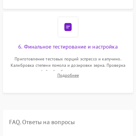
Надежная фиксация всех соединений.
6. Финальное тестирование и настройка
Приготовление тестовых порций эспрессо и капучино.
Калибровка степени помола и дозировки зерна. Проверка
плотности кофейной таблетки, температуры напитка и
Подробнее
качества молочной пены. Контроль отсутствия посторонних
шумов и протечек.
FAQ. Ответы на вопросы