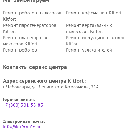
Мы ремонтируем
Ремонт роботов-пылесосов
Ремонт кофемашин Kitfort
Kitfort
Ремонт парогенераторов
Ремонт вертикальных
Kitfort
пылесосов Kitfort
Ремонт планетарных
Ремонт индукционных плит
миксеров Kitfort
Kitfort
Ремонт роботов-
Ремонт увлажнителей
стеклоочистителей Kitfort
воздуха Kitfort
Ремонт очистителей воздуха
Ремонт велотренажеров
Контакты сервис центра
Kitfort
Kitfort
Ремонт гладильных систем
Ремонт беговых дорожек
Адрес сервисного центра Kitfort:
Kitfort
Kitfort
г. Чебоксары, ул. Ленинского Комсомола, 21А
Горячая линия:
+7 (800) 301-55-83
Электронная почта:
info@kitfort-fix.ru