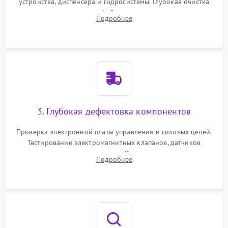
устройства, диспенсера и гидросистемы. Глубокая очистка
внутренних узлов от кофейных масел, жмыха и накипи.
Подробнее
Промывка дренажных каналов и фильтров с использованием
специализированной химии.
3. Глубокая дефектовка компонентов
Проверка электронной платы управления и силовых цепей.
Тестирование электромагнитных клапанов, датчиков
температуры и расходомера. Оценка степени износа
Подробнее
жерновов кофемолки, уплотнительных колец гидросистемы
и шестерней редуктора.