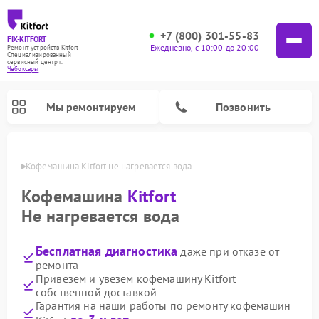
+7 (800) 301-55-83
FIX-KITFORT
Ежедневно, с 10:00 до 20:00
Ремонт устройств Kitfort
Специализированный
cервисный центр г.
Чебоксары
Мы ремонтируем
Позвонить
сарах
Кофемашина Kitfort не нагревается вода
Кофемашина
Kitfort
Не нагревается вода
Бесплатная диагностика
даже при отказе от
ремонта
Привезем и увезем кофемашину Kitfort
собственной доставкой
Ремонт вертикальных пылесосов Kitfort
Ремонт роботов-пылесосов Kitfort
Ремонт индукционных плит Kitfort
Ремонт увлажнителей воздуха Kitfort
Ремонт роботов-стеклоочистителей Kitfort
Ремонт планетарных миксеров Kitfort
Ремонт очистителей воздуха Kitfort
Ремонт гладильных систем Kitfort
Гарантия на наши работы по ремонту кофемашин