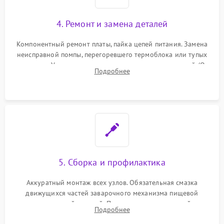
4. Ремонт и замена деталей
Компонентный ремонт платы, пайка цепей питания. Замена
неисправной помпы, перегоревшего термоблока или тупых
жерновов. Установка новых силиконовых уплотнителей (O-
Подробнее
ring) и тефлоновых трубок для надежного устранения
протечек.
5. Сборка и профилактика
Аккуратный монтаж всех узлов. Обязательная смазка
движущихся частей заварочного механизма пищевой
силиконовой смазкой. Проведение программной
Подробнее
декальцинации и очистки системы от кофейных масел.