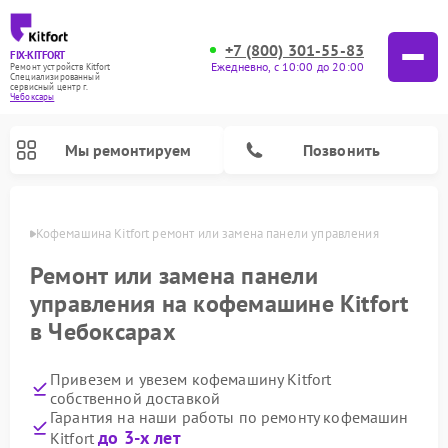
+7 (800) 301-55-83
FIX-KITFORT
Ежедневно, с 10:00 до 20:00
Ремонт устройств Kitfort
Специализированный
cервисный центр г.
Чебоксары
Мы ремонтируем
Позвонить
сарах
Кофемашина Kitfort ремонт или замена панели управления
Ремонт или замена панели
управления на кофемашине Kitfort
в Чебоксарах
Привезем и увезем кофемашину Kitfort
собственной доставкой
Гарантия на наши работы по ремонту кофемашин
Ремонт вертикальных пылесосов Kitfort
Ремонт роботов-пылесосов Kitfort
Ремонт индукционных плит Kitfort
Ремонт увлажнителей воздуха Kitfort
Ремонт роботов-стеклоочистителей Kitfort
Ремонт планетарных миксеров Kitfort
Ремонт очистителей воздуха Kitfort
Ремонт гладильных систем Kitfort
до 3-х лет
Kitfort