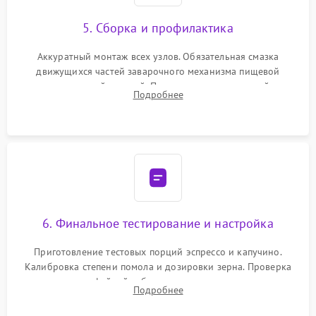
5. Сборка и профилактика
Аккуратный монтаж всех узлов. Обязательная смазка
движущихся частей заварочного механизма пищевой
силиконовой смазкой. Проведение программной
Подробнее
декальцинации и очистки системы от кофейных масел.
Надежная фиксация всех соединений.
6. Финальное тестирование и настройка
Приготовление тестовых порций эспрессо и капучино.
Калибровка степени помола и дозировки зерна. Проверка
плотности кофейной таблетки, температуры напитка и
Подробнее
качества молочной пены. Контроль отсутствия посторонних
шумов и протечек.