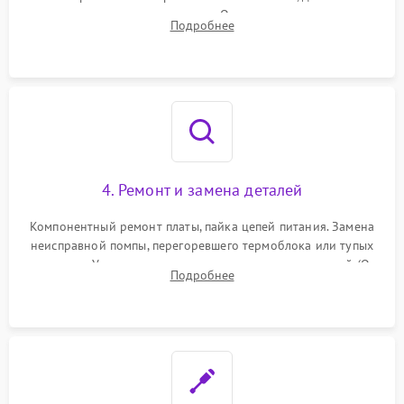
температуры и расходомера. Оценка степени износа
Подробнее
жерновов кофемолки, уплотнительных колец гидросистемы
и шестерней редуктора.
4. Ремонт и замена деталей
Компонентный ремонт платы, пайка цепей питания. Замена
неисправной помпы, перегоревшего термоблока или тупых
жерновов. Установка новых силиконовых уплотнителей (O-
Подробнее
ring) и тефлоновых трубок для надежного устранения
протечек.