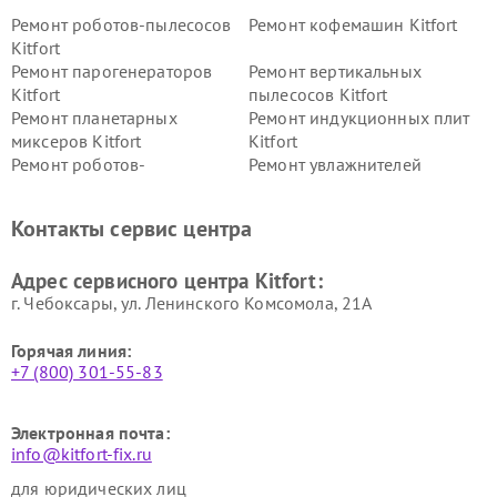
Ремонт роботов-пылесосов
Ремонт кофемашин Kitfort
Kitfort
Ремонт парогенераторов
Ремонт вертикальных
Kitfort
пылесосов Kitfort
Ремонт планетарных
Ремонт индукционных плит
миксеров Kitfort
Kitfort
Ремонт роботов-
Ремонт увлажнителей
стеклоочистителей Kitfort
воздуха Kitfort
Ремонт очистителей воздуха
Ремонт велотренажеров
Контакты сервис центра
Kitfort
Kitfort
Ремонт гладильных систем
Ремонт беговых дорожек
Адрес сервисного центра Kitfort:
Kitfort
Kitfort
г. Чебоксары, ул. Ленинского Комсомола, 21А
Горячая линия:
+7 (800) 301-55-83
Электронная почта:
info@kitfort-fix.ru
для юридических лиц