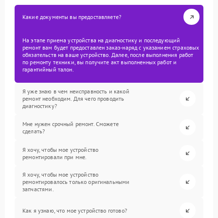
Какие документы вы предоставляете?
На этапе приема устройства на диагностику и последующий
ремонт вам будет предоставлен заказ-наряд с указанием страховых
обязательств на ваше устройство. Далее, после выполнения работ
по ремонту техники, вы получите акт выполненных работ и
гарантийный талон.
Я уже знаю в чем неисправность и какой
ремонт необходим. Для чего проводить
диагностику?
Мне нужен срочный ремонт. Сможете
сделать?
Я хочу, чтобы мое устройство
ремонтировали при мне.
Я хочу, чтобы мое устройство
ремонтировалось только оригинальными
запчастями.
Как я узнаю, что мое устройство готово?