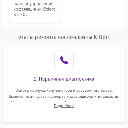
панели управления
кофемашины Kitfort
KT-702
Этапы ремонта кофемашины Kitfort
1. Первичная диагностика
Осмотр корпуса, капучинатора и заварочного блока.
Включение аппарата, проверка кодов ошибок и индикации.
Оценка работы помпы, термоблока и кофемолки на слух.
Подробнее
Измерение температуры и давления воды для выявления
локализации поломки.