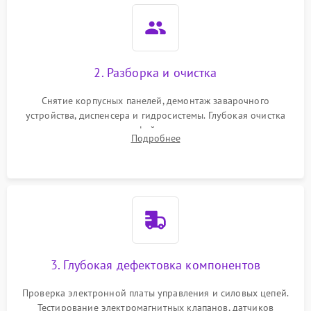
2. Разборка и очистка
Снятие корпусных панелей, демонтаж заварочного
устройства, диспенсера и гидросистемы. Глубокая очистка
внутренних узлов от кофейных масел, жмыха и накипи.
Подробнее
Промывка дренажных каналов и фильтров с использованием
специализированной химии.
3. Глубокая дефектовка компонентов
Проверка электронной платы управления и силовых цепей.
Тестирование электромагнитных клапанов, датчиков