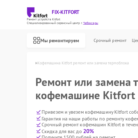
FIX-KITFORT
Ремонт устройств Kitfort
Специализированный cервисный центр г.
Чебоксары
Мы ремонтируем
Срочный ремонт
Це
itfort в Чебоксарах
Кофемашина Kitfort ремонт или замена термоблока
Ремонт или замена 
кофемашине Kitfort
Привезем и увезем кофемашину Kitfort соб
Гарантия на наши работы по ремонту кофе
Срочный ремонт кофемашин Kitfort в течен
20%
Скидка для вас до
Получите 1500 рублей на ремонт
Ремонт роботов-пылесосов Kitfort
Ремонт парогенераторов Kitfort
Ремонт вертикальных пылесосов Kitfort
Ремонт планетарных миксеров Kitfort
Ремонт индукционных плит Kitfort
Ремонт роботов-стеклоочистителей Kitfort
Ремонт увлажнителей воздуха Kitfort
Ремонт очистителей воздуха Kitfort
Ремонт велотренажеров Kitfort
Ремонт гладильных систем Kitfort
Ремонт беговых дорожек Kitfort