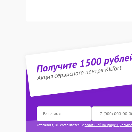
Получите 1500 рубле
Акция сервисного центра Kitfort
Отправляя, Вы соглашаетесь с
политикой конфиденциально