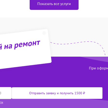
Показать все услуги
й на ремонт
При оформл
Отправить заявку и получить 1500 ₽
сти