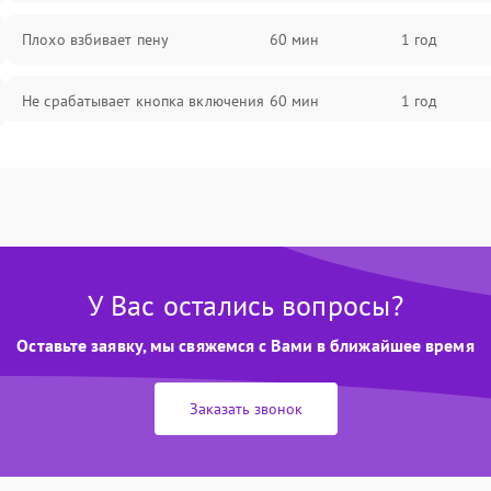
Плохо взбивает пену
60 мин
1 год
Не срабатывает кнопка включения
60 мин
1 год
Запах гари при работе
60 мин
1 год
Постоянные сбои в работе
60 мин
1 год
У Вас остались вопросы?
Оставьте заявку, мы свяжемся с Вами в ближайшее время
Заказать звонок