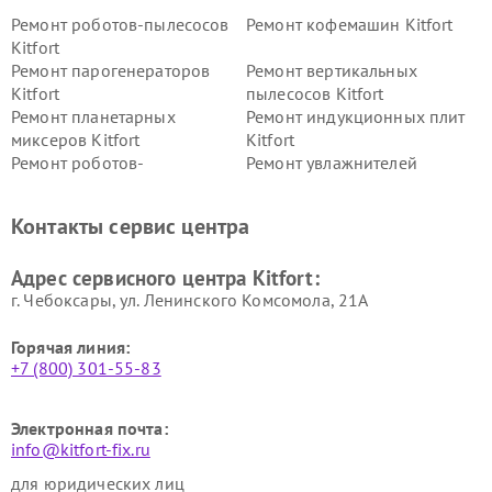
Ремонт роботов-пылесосов
Ремонт кофемашин Kitfort
Kitfort
Ремонт парогенераторов
Ремонт вертикальных
Kitfort
пылесосов Kitfort
Ремонт планетарных
Ремонт индукционных плит
миксеров Kitfort
Kitfort
Ремонт роботов-
Ремонт увлажнителей
стеклоочистителей Kitfort
воздуха Kitfort
Ремонт очистителей воздуха
Ремонт велотренажеров
Контакты сервис центра
Kitfort
Kitfort
Ремонт гладильных систем
Ремонт беговых дорожек
Адрес сервисного центра Kitfort:
Kitfort
Kitfort
г. Чебоксары, ул. Ленинского Комсомола, 21А
Горячая линия:
+7 (800) 301-55-83
Электронная почта:
info@kitfort-fix.ru
для юридических лиц