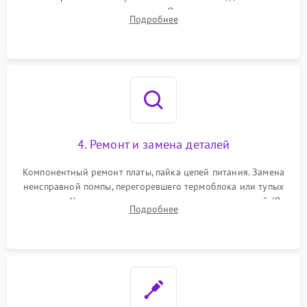
температуры и расходомера. Оценка степени износа
Подробнее
жерновов кофемолки, уплотнительных колец гидросистемы
и шестерней редуктора.
4. Ремонт и замена деталей
Компонентный ремонт платы, пайка цепей питания. Замена
неисправной помпы, перегоревшего термоблока или тупых
жерновов. Установка новых силиконовых уплотнителей (O-
Подробнее
ring) и тефлоновых трубок для надежного устранения
протечек.