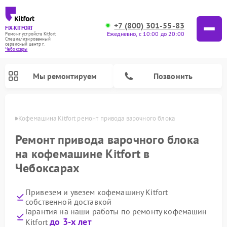
+7 (800) 301-55-83
FIX-KITFORT
Ежедневно, с 10:00 до 20:00
Ремонт устройств Kitfort
Специализированный
cервисный центр г.
Чебоксары
Мы ремонтируем
Позвонить
сарах
Кофемашина Kitfort ремонт привода варочного блока
Ремонт привода варочного блока
на кофемашине Kitfort в
Чебоксарах
Привезем и увезем кофемашину Kitfort
собственной доставкой
Гарантия на наши работы по ремонту кофемашин
Ремонт вертикальных пылесосов Kitfort
Ремонт роботов-пылесосов Kitfort
Ремонт индукционных плит Kitfort
Ремонт увлажнителей воздуха Kitfort
Ремонт роботов-стеклоочистителей Kitfort
Ремонт планетарных миксеров Kitfort
Ремонт очистителей воздуха Kitfort
Ремонт гладильных систем Kitfort
до 3-х лет
Kitfort