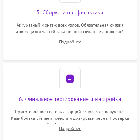
5. Сборка и профилактика
Аккуратный монтаж всех узлов. Обязательная смазка
движущихся частей заварочного механизма пищевой
силиконовой смазкой. Проведение программной
Подробнее
декальцинации и очистки системы от кофейных масел.
Надежная фиксация всех соединений.
6. Финальное тестирование и настройка
Приготовление тестовых порций эспрессо и капучино.
Калибровка степени помола и дозировки зерна. Проверка
плотности кофейной таблетки, температуры напитка и
Подробнее
качества молочной пены. Контроль отсутствия посторонних
шумов и протечек.