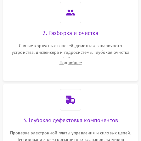
2. Разборка и очистка
Снятие корпусных панелей, демонтаж заварочного
устройства, диспенсера и гидросистемы. Глубокая очистка
внутренних узлов от кофейных масел, жмыха и накипи.
Подробнее
Промывка дренажных каналов и фильтров с использованием
специализированной химии.
3. Глубокая дефектовка компонентов
Проверка электронной платы управления и силовых цепей.
Тестирование электромагнитных клапанов, датчиков