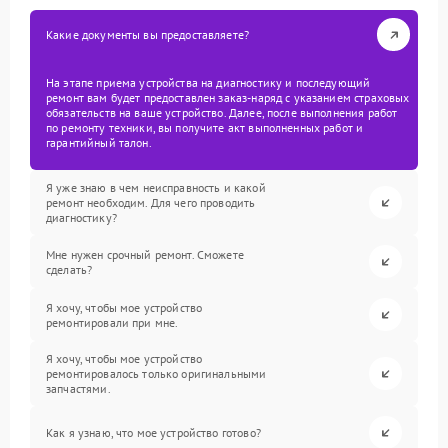
Какие документы вы предоставляете?
На этапе приема устройства на диагностику и последующий
ремонт вам будет предоставлен заказ-наряд с указанием страховых
обязательств на ваше устройство. Далее, после выполнения работ
по ремонту техники, вы получите акт выполненных работ и
гарантийный талон.
Я уже знаю в чем неисправность и какой
ремонт необходим. Для чего проводить
диагностику?
Мне нужен срочный ремонт. Сможете
сделать?
Я хочу, чтобы мое устройство
ремонтировали при мне.
Я хочу, чтобы мое устройство
ремонтировалось только оригинальными
запчастями.
Как я узнаю, что мое устройство готово?