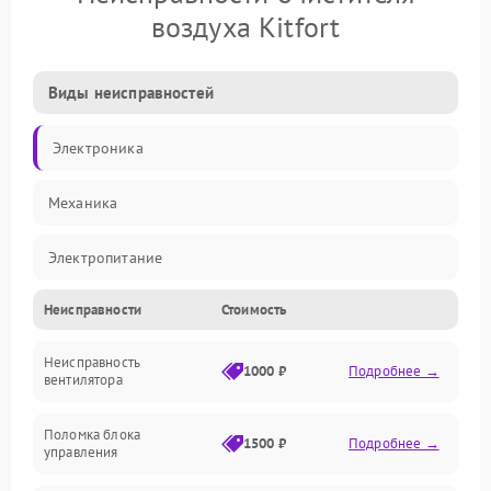
воздуха Kitfort
Виды неисправностей
Электроника
Механика
Электропитание
Неисправности
Стоимость
Фильтры
Неисправность
Механические повреждения
1000 ₽
Подробнее →
вентилятора
Управление
Поломка блока
1500 ₽
Подробнее →
управления
Датчики