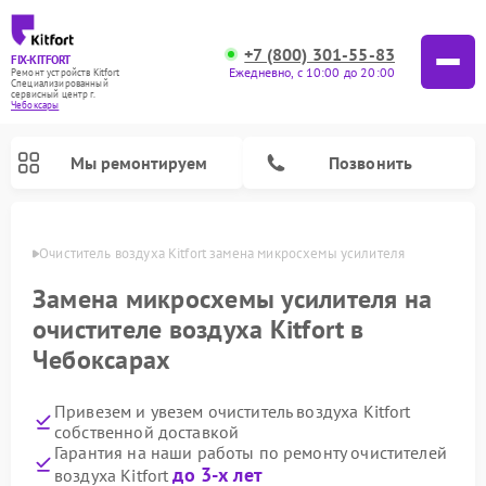
+7 (800) 301-55-83
FIX-KITFORT
Ежедневно, с 10:00 до 20:00
Ремонт устройств Kitfort
Специализированный
cервисный центр г.
Чебоксары
Мы ремонтируем
Позвонить
сарах
Очиститель воздуха Kitfort замена микросхемы усилителя
Замена микросхемы усилителя на
очистителе воздуха Kitfort в
Чебоксарах
Привезем и увезем очиститель воздуха Kitfort
собственной доставкой
Гарантия на наши работы по ремонту очистителей
Ремонт роботов-стеклоочистителей Kitfort
Ремонт роботов-пылесосов Kitfort
Ремонт планетарных миксеров Kitfort
Ремонт вертикальных пылесосов Kitfort
Ремонт индукционных плит Kitfort
Ремонт увлажнителей воздуха Kitfort
Ремонт гладильных систем Kitfort
до 3-х лет
воздуха Kitfort