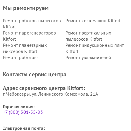
Мы ремонтируем
Ремонт роботов-пылесосов
Ремонт кофемашин Kitfort
Kitfort
Ремонт парогенераторов
Ремонт вертикальных
Kitfort
пылесосов Kitfort
Ремонт планетарных
Ремонт индукционных плит
миксеров Kitfort
Kitfort
Ремонт роботов-
Ремонт увлажнителей
стеклоочистителей Kitfort
воздуха Kitfort
Ремонт очистителей воздуха
Ремонт велотренажеров
Контакты сервис центра
Kitfort
Kitfort
Ремонт гладильных систем
Ремонт беговых дорожек
Адрес сервисного центра Kitfort:
Kitfort
Kitfort
г. Чебоксары, ул. Ленинского Комсомола, 21А
Горячая линия:
+7 (800) 301-55-83
Электронная почта: