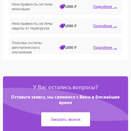
Неисправность системы
1000 ₽
Подробнее →
ионизации
Сеть
Неисправность системы
1000 ₽
Подробнее →
защиты от перегрузок
Поломка системы
автоматического
1000 ₽
Подробнее →
отключения
Неисправность системы
защиты от короткого
1000 ₽
Подробнее →
замыкания
У Вас остались вопросы?
Повреждение системы
1000 ₽
Подробнее →
защиты от перегрева
Оставьте заявку, мы свяжемся с Вами в ближайшее
время
Неисправность системы
защиты от
1000 ₽
Подробнее →
Заказать звонок
перенапряжения