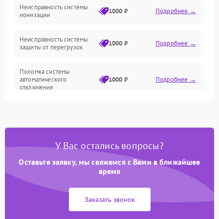
Неисправность системы
1000 ₽
Подробнее →
ионизации
Сеть
Неисправность системы
1000 ₽
Подробнее →
защиты от перегрузок
Поломка системы
автоматического
1000 ₽
Подробнее →
отключения
Неисправность системы
защиты от короткого
1000 ₽
Подробнее →
замыкания
У Вас остались вопросы?
Повреждение системы
1000 ₽
Подробнее →
защиты от перегрева
Оставьте заявку, мы свяжемся с Вами в ближайшее
время
Неисправность системы
защиты от
1000 ₽
Подробнее →
Заказать звонок
перенапряжения