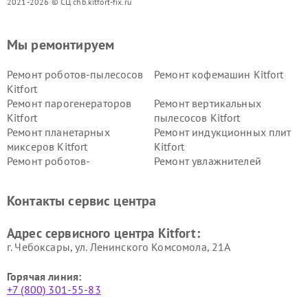
2021-2026 © СЦ chb.kitfort-fix.ru
Мы ремонтируем
Ремонт роботов-пылесосов
Ремонт кофемашин Kitfort
Kitfort
Ремонт парогенераторов
Ремонт вертикальных
Kitfort
пылесосов Kitfort
Ремонт планетарных
Ремонт индукционных плит
миксеров Kitfort
Kitfort
Ремонт роботов-
Ремонт увлажнителей
стеклоочистителей Kitfort
воздуха Kitfort
Ремонт очистителей воздуха
Ремонт велотренажеров
Контакты сервис центра
Kitfort
Kitfort
Ремонт гладильных систем
Ремонт беговых дорожек
Адрес сервисного центра Kitfort:
Kitfort
Kitfort
г. Чебоксары, ул. Ленинского Комсомола, 21А
Горячая линия:
+7 (800) 301-55-83