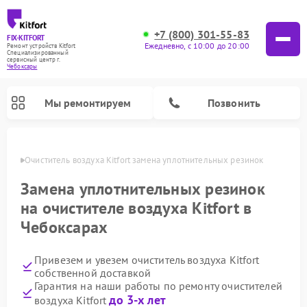
+7 (800) 301-55-83
FIX-KITFORT
Ежедневно, с 10:00 до 20:00
Ремонт устройств Kitfort
Специализированный
cервисный центр г.
Чебоксары
Мы ремонтируем
Позвонить
сарах
Очиститель воздуха Kitfort замена уплотнительных резинок
Замена уплотнительных резинок
на очистителе воздуха Kitfort в
Чебоксарах
Привезем и увезем очиститель воздуха Kitfort
собственной доставкой
Гарантия на наши работы по ремонту очистителей
Ремонт роботов-стеклоочистителей Kitfort
Ремонт роботов-пылесосов Kitfort
Ремонт планетарных миксеров Kitfort
Ремонт вертикальных пылесосов Kitfort
Ремонт индукционных плит Kitfort
Ремонт увлажнителей воздуха Kitfort
Ремонт гладильных систем Kitfort
до 3-х лет
воздуха Kitfort