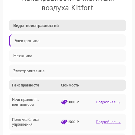
воздуха Kitfort
Виды неисправностей
Электроника
Механика
Электропитание
Неисправности
Стоимость
Фильтры
Неисправность
Механические повреждения
1000 ₽
Подробнее →
вентилятора
Управление
Поломка блока
1500 ₽
Подробнее →
управления
Датчики