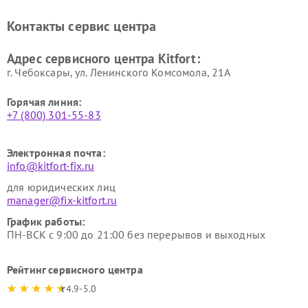
стеклоочистителей Kitfort
воздуха Kitfort
Ремонт очистителей воздуха
Ремонт велотренажеров
Контакты сервис центра
Kitfort
Kitfort
Ремонт гладильных систем
Ремонт беговых дорожек
Адрес сервисного центра Kitfort:
Kitfort
Kitfort
г. Чебоксары, ул. Ленинского Комсомола, 21А
Горячая линия:
+7 (800) 301-55-83
Электронная почта:
info@kitfort-fix.ru
для юридических лиц
manager@fix-kitfort.ru
График работы:
ПН-ВСК с 9:00 до 21:00 без перерывов и выходных
Рейтинг сервисного центра
4.9-5.0