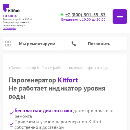
+7 (800) 301-55-83
FIX-KITFORT
Ежедневно, с 10:00 до 20:00
Ремонт устройств Kitfort
Специализированный
cервисный центр г.
Чебоксары
Мы ремонтируем
Позвонить
сарах
Парогенератор Kitfort не работает индикатор уровня воды
Парогенератор
Kitfort
Не работает индикатор уровня
воды
Бесплатная диагностика
даже при отказе от
ремонта
Привезем и увезем парогенератор Kitfort
Ремонт вертикальных пылесосов Kitfort
Ремонт роботов-пылесосов Kitfort
Ремонт индукционных плит Kitfort
Ремонт увлажнителей воздуха Kitfort
Ремонт роботов-стеклоочистителей Kitfort
Ремонт планетарных миксеров Kitfort
Ремонт очистителей воздуха Kitfort
Ремонт гладильных систем Kitfort
собственной доставкой