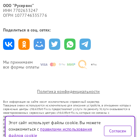
ООО "Русервис"
ИНН 7702633247
ОГРН 1077746335776
Поделиться в соц. сетях:
Мы принимаем
все формы оплаты
Политика конфиденциальности
Вся информация на сайте носит исключительно справочный характер.
Товарные знаки используются исключительно для описания устройств, в отношении которых
сервисные центры chb.kitfort-fix.ru предоставляют услуги по ремонту. Услуги оказываются в
неавторизованных сервисных центрах chb.kitfort-fix.ru, которые не связаны с
правообладателями товарных знаков или их официальными представителями.
Ремонт осуществляется для устройств, уже введенных в гражданский оборот в соответствии
Этот сайт использует файлы cookie. Вы можете
со статьей 1487 ГК РФ.
Использование товарных знаков не преследует цели индивидуализации услуг или введения
ознакомиться с
правилами использования
Согласен
потребителей в заблуждение, а служит для информирования о предоставляемых услугах по
ремонту техники указанных брендов.
файлов cookie