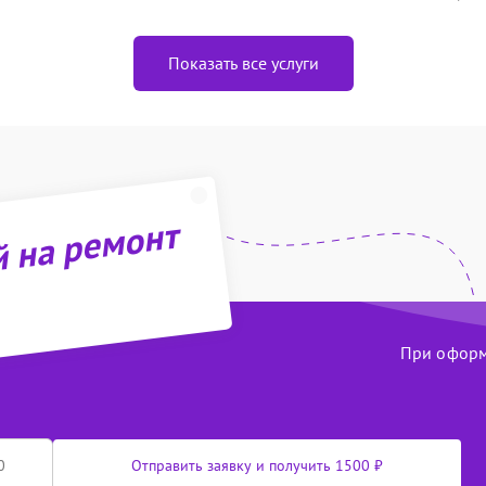
Показать все услуги
й на ремонт
При оформл
Отправить заявку и получить 1500 ₽