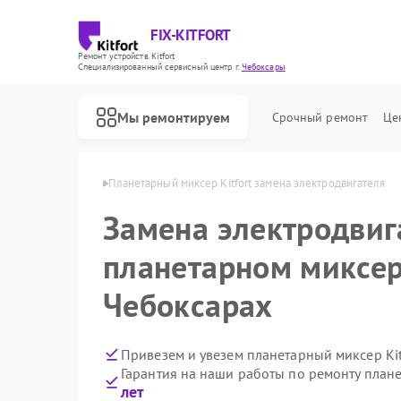
FIX-KITFORT
Ремонт устройств Kitfort
Специализированный cервисный центр г.
Чебоксары
Мы ремонтируем
Срочный ремонт
Це
itfort в Чебоксарах
Планетарный миксер Kitfort замена электродвигателя
Замена электродвиг
планетарном миксере
Чебоксарах
Привезем и увезем планетарный миксер Kit
Гарантия на наши работы по ремонту плане
лет
Ремонт роботов-пылесосов Kitfort
Ремонт парогенераторов Kitfort
Ремонт вертикальных пылесосов Kitfort
Ремонт индукционных плит Kitfort
Ремонт роботов-стеклоочистителей Kitfort
Ремонт увлажнителей воздуха Kitfort
Ремонт очистителей воздуха Kitfort
Ремонт велотренажеров Kitfort
Ремонт гладильных систем Kitfort
Ремонт беговых дорожек Kitfort