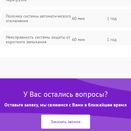
Поломка системы автоматического
60 мин
1 год
отключения
Неисправность системы защиты от
60 мин
1 год
короткого замыкания
Повреждение системы защиты от
60 мин
1 год
перегрева
Неисправность системы защиты от
60 мин
1 год
перенапряжения
У Вас остались вопросы?
Неисправность системы защиты от
60 мин
1 год
Оставьте заявку, мы свяжемся с Вами в ближайшее время
замыкания
Повреждение системы защиты от
Заказать звонок
60 мин
1 год
перегрузок