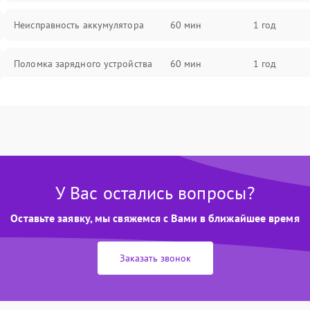
Неисправность аккумулятора
60 мин
1 год
Поломка зарядного устройства
60 мин
1 год
Неисправность двигателя
60 мин
1 год
Поломка кнопки включения/
60 мин
1 год
выключения
У Вас остались вопросы?
Неисправность системы
60 мин
1 год
индикации
Оставьте заявку, мы свяжемся с Вами в ближайшее время
Неисправность системы защиты от
60 мин
1 год
перегрева
Заказать звонок
Поломка системы автоматического
60 мин
1 год
отключения