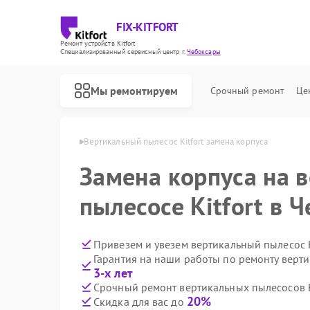
FIX-KITFORT
Ремонт устройств Kitfort
Специализированный cервисный центр г.
Чебоксары
Мы ремонтируем
Срочный ремонт
Це
itfort в Чебоксарах
Вертикальный пылесос Kitfort замена корпуса
Замена корпуса на 
пылесосе Kitfort в 
Привезем и увезем вертикальный пылесос K
Гарантия на наши работы по ремонту верти
3-х лет
Срочный ремонт вертикальных пылесосов Ki
20%
Скидка для вас до
Ремонт роботов-пылесосов Kitfort
Ремонт парогенераторов Kitfort
Ремонт планетарных миксеров Kitfort
Ремонт индукционных плит Kitfort
Ремонт роботов-стеклоочистителей Kitfort
Ремонт увлажнителей воздуха Kitfort
Ремонт очистителей воздуха Kitfort
Ремонт велотренажеров Kitfort
Ремонт гладильных систем Kitfort
Ремонт беговых дорожек Kitfort