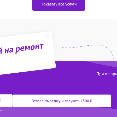
Показать все услуги
й на ремонт
При оформл
Отправить заявку и получить 1500 ₽
сти