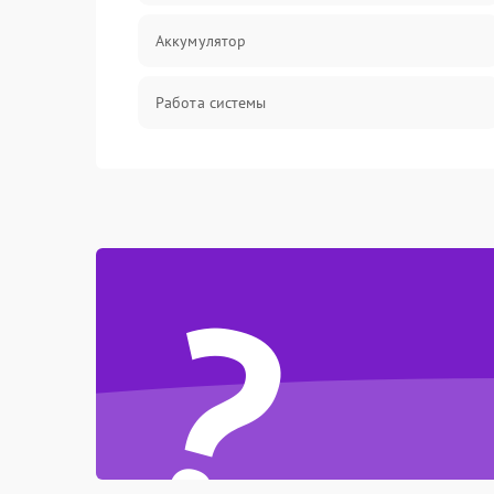
Аккумулятор
Работа системы
Всасывание
Засор
?
Привод
Мотор
Защита
Корпус/Герметичность