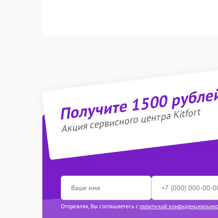
Получите 1500 рубле
Акция сервисного центра Kitfort
Отправляя, Вы соглашаетесь с
политикой конфиденциально