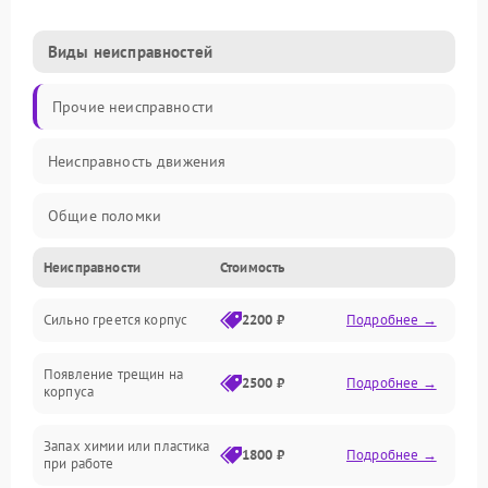
Виды неисправностей
Прочие неисправности
Неисправность движения
Общие поломки
Неисправности
Стоимость
Неисправность датчиков
Сильно греется корпус
2200 ₽
Подробнее →
Неисправность программного обеспечения
Появление трещин на
Проблемы с сигналом
2500 ₽
Подробнее →
корпуса
Неисправность резервуаров и систем подачи воды
Запах химии или пластика
1800 ₽
Подробнее →
при работе