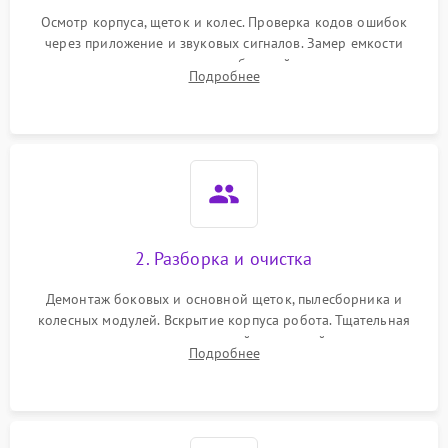
Осмотр корпуса, щеток и колес. Проверка кодов ошибок
через приложение и звуковых сигналов. Замер емкости
аккумулятора и тестирование базовой станции зарядки.
Подробнее
Оценка работы лидара, бампера и датчиков падения для
локализации неисправности.
2. Разборка и очистка
Демонтаж боковых и основной щеток, пылесборника и
колесных модулей. Вскрытие корпуса робота. Тщательная
очистка внутренних полостей, шестерней и плат от
Подробнее
скопившейся пыли, волос и шерсти животных с
использованием сжатого воздуха и щеток.