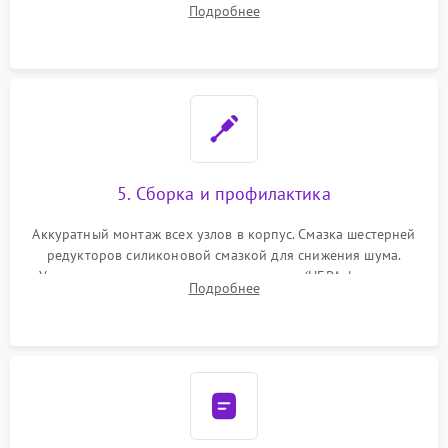
Подробнее
лидара или помпы подачи воды. Восстановление шлейфов и
устранение последствий попадания влаги.
5. Сборка и профилактика
Аккуратный монтаж всех узлов в корпус. Смазка шестерней
редукторов силиконовой смазкой для снижения шума.
Установка новых расходных материалов (HEPA-фильтров,
Подробнее
микрофибры, щеток). Надежная фиксация разъемов и
проверка герметичности водяного контура.