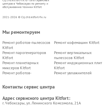
СЦ chb.kitfort-fix.ru - сеть сервисных
центров в Чебоксарах по ремонту и
обслуживанию техники Kitfort
2021-2026 © СЦ chb.kitfort-fix.ru
Мы ремонтируем
Ремонт роботов-пылесосов
Ремонт кофемашин Kitfort
Kitfort
Ремонт парогенераторов
Ремонт вертикальных
Kitfort
пылесосов Kitfort
Ремонт планетарных
Ремонт индукционных плит
миксеров Kitfort
Kitfort
Ремонт роботов-
Ремонт увлажнителей
стеклоочистителей Kitfort
воздуха Kitfort
Ремонт очистителей воздуха
Ремонт велотренажеров
Контакты сервис центра
Kitfort
Kitfort
Ремонт гладильных систем
Ремонт беговых дорожек
Адрес сервисного центра Kitfort:
Kitfort
Kitfort
г. Чебоксары, ул. Ленинского Комсомола, 21А