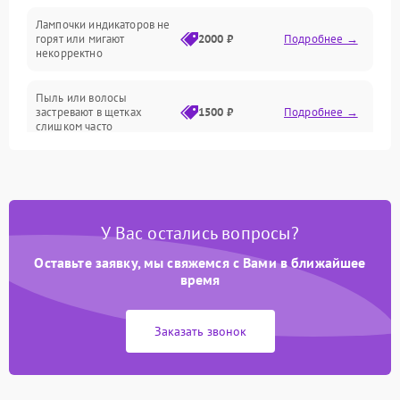
Проблемы с механикой
Лампочки индикаторов не
горят или мигают
2000 ₽
Подробнее →
Батарея
некорректно
Режим работы
Пыль или волосы
застревают в щетках
1500 ₽
Подробнее →
слишком часто
Программные сбои
У Вас остались вопросы?
Оставьте заявку, мы свяжемся с Вами в ближайшее
время
Заказать звонок