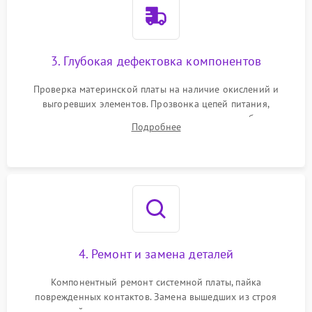
3. Глубокая дефектовка компонентов
Проверка материнской платы на наличие окислений и
выгоревших элементов. Прозвонка цепей питания,
тестирование приводных моторов колес и турбины
Подробнее
всасывания. Оценка состояния оптических и инфракрасных
датчиков, а также механизма лазерного дальномера.
4. Ремонт и замена деталей
Компонентный ремонт системной платы, пайка
поврежденных контактов. Замена вышедших из строя
двигателей, изношенного аккумулятора, неисправного