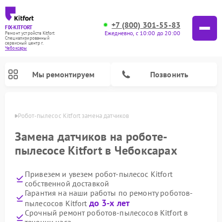
+7 (800) 301-55-83
FIX-KITFORT
Ежедневно, с 10:00 до 20:00
Ремонт устройств Kitfort
Специализированный
cервисный центр г.
Чебоксары
Мы ремонтируем
Позвонить
сарах
Робот-пылесос Kitfort замена датчиков
Замена датчиков на роботе-
пылесосе Kitfort в Чебоксарах
Привезем и увезем робот-пылесос Kitfort
собственной доставкой
Гарантия на наши работы по ремонту роботов-
до 3-х лет
пылесосов Kitfort
Ремонт вертикальных пылесосов Kitfort
Ремонт индукционных плит Kitfort
Ремонт увлажнителей воздуха Kitfort
Ремонт роботов-стеклоочистителей Kitfort
Ремонт планетарных миксеров Kitfort
Ремонт очистителей воздуха Kitfort
Ремонт гладильных систем Kitfort
Срочный ремонт роботов-пылесосов Kitfort в