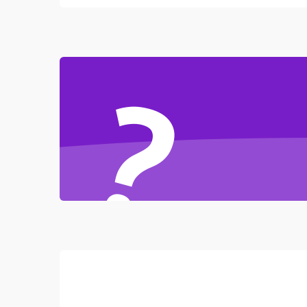
Неисправность резервуаров и систем подачи
воды
Проблемы с механикой
?
Батарея
Режим работы
Программные сбои