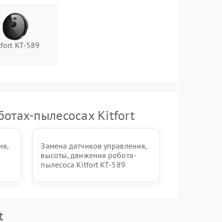
tfort KT-589
отах-пылесосах Kitfort
ия,
Замена датчиков управления,
высоты, движения робота-
пылесоса Kitfort KT-589
t