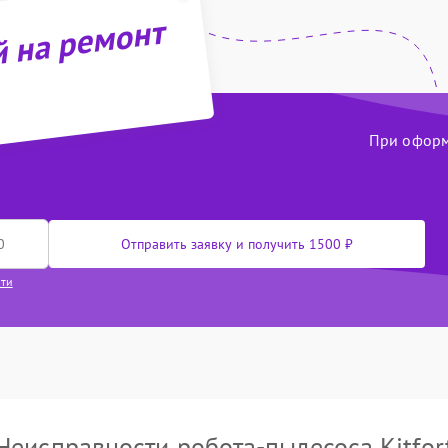
й на ремонт
При оформл
Отправить заявку и получить 1500 ₽
сти
Неисправности робота-пылесоса Kitfor