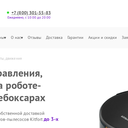
+7 (800) 301-55-83
Ежедневно, с 10:00 до 20:00
ны
О нас
Отзывы
Доставка
Гарантии
Акции и скидки
Зая
оты, движения
равления,
а роботе-
Чебоксарах
собственной доставкой
до 3-х
ов-пылесосов Kitfort