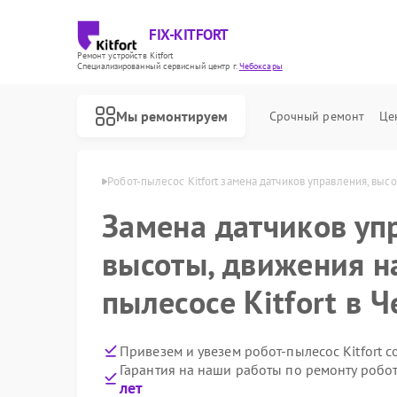
FIX-KITFORT
Ремонт устройств Kitfort
Специализированный cервисный центр г.
Чебоксары
Мы ремонтируем
Срочный ремонт
Це
itfort в Чебоксарах
Робот-пылесос Kitfort замена датчиков управления, выс
Замена датчиков уп
высоты, движения н
пылесосе Kitfort в 
Привезем и увезем робот-пылесос Kitfort 
Гарантия на наши работы по ремонту робот
лет
Ремонт парогенераторов Kitfort
Ремонт вертикальных пылесосов Kitfort
Ремонт планетарных миксеров Kitfort
Ремонт индукционных плит Kitfort
Ремонт роботов-стеклоочистителей Kitfort
Ремонт увлажнителей воздуха Kitfort
Ремонт очистителей воздуха Kitfort
Ремонт велотренажеров Kitfort
Ремонт гладильных систем Kitfort
Ремонт беговых дорожек Kitfort