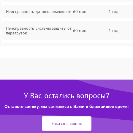
Неисправность датчика влажности
60 мин
1 год
Неисправность системы защиты от
60 мин
1 год
перегрузок
Повреждение системы
60 мин
1 год
автоматического отключения
Поломка системы защиты от
60 мин
1 год
короткого замыкания
Неисправность системы защиты от
У Вас остались вопросы?
60 мин
1 год
перегрева
Оставьте заявку, мы свяжемся с Вами в ближайшее время
Повреждение системы защиты от
60 мин
1 год
перенапряжения
Заказать звонок