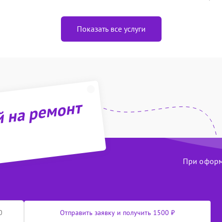
Показать все услуги
й на ремонт
При оформл
Отправить заявку и получить 1500 ₽