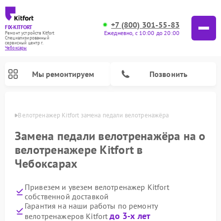
+7 (800) 301-55-83
FIX-KITFORT
Ежедневно, с 10:00 до 20:00
Ремонт устройств Kitfort
Специализированный
cервисный центр г.
Чебоксары
Мы ремонтируем
Позвонить
сарах
Велотренажер Kitfort замена педали велотренажёра
Замена педали велотренажёра на о
велотренажере Kitfort в
Чебоксарах
Привезем и увезем велотренажер Kitfort
собственной доставкой
Гарантия на наши работы по ремонту
Ремонт роботов-стеклоочистителей Kitfort
Ремонт роботов-пылесосов Kitfort
Ремонт планетарных миксеров Kitfort
Ремонт очистителей воздуха Kitfort
Ремонт вертикальных пылесосов Kitfort
Ремонт индукционных плит Kitfort
Ремонт увлажнителей воздуха Kitfort
Ремонт гладильных систем Kitfort
до 3-х лет
велотренажеров Kitfort