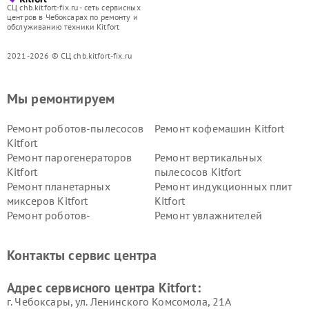
СЦ chb.kitfort-fix.ru - сеть сервисных
центров в Чебоксарах по ремонту и
обслуживанию техники Kitfort
2021-2026 © СЦ chb.kitfort-fix.ru
Мы ремонтируем
Ремонт роботов-пылесосов
Ремонт кофемашин Kitfort
Kitfort
Ремонт парогенераторов
Ремонт вертикальных
Kitfort
пылесосов Kitfort
Ремонт планетарных
Ремонт индукционных плит
миксеров Kitfort
Kitfort
Ремонт роботов-
Ремонт увлажнителей
стеклоочистителей Kitfort
воздуха Kitfort
Ремонт очистителей воздуха
Ремонт велотренажеров
Контакты сервис центра
Kitfort
Kitfort
Ремонт гладильных систем
Ремонт беговых дорожек
Адрес сервисного центра Kitfort:
Kitfort
Kitfort
г. Чебоксары, ул. Ленинского Комсомола, 21А