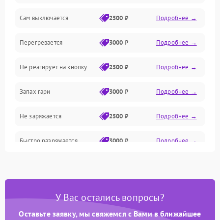
Сам выключается
2500 ₽
Подробнее →
Привод/Магнитная система
Перегревается
3000 ₽
Подробнее →
Механические/Электроника
Не реагирует на кнопку
2500 ₽
Подробнее →
Оптика
Запах гари
3000 ₽
Подробнее →
Не заряжается
2500 ₽
Подробнее →
Быстро разряжается
3000 ₽
Подробнее →
Перегрев
3200 ₽
Подробнее →
Сбой блока питания
3500 ₽
Подробнее →
У Вас остались вопросы?
Оставьте заявку, мы свяжемся с Вами в ближайшее