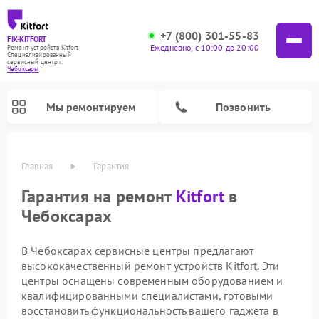
+7 (800) 301-55-83
FIX-KITFORT
Ежедневно, с 10:00 до 20:00
Ремонт устройств Kitfort
Специализированный
cервисный центр г.
Чебоксары
Мы ремонтируем
Позвонить
Главная
Гарантия
Гарантия на ремонт
Kitfort
в
Чебоксарах
В Чебоксарах сервисные центры предлагают
высококачественный ремонт устройств Kitfort. Эти
центры оснащены современным оборудованием и
квалифицированными специалистами, готовыми
Ремонт роботов-стеклоочистителей Kitfort
Ремонт роботов-пылесосов Kitfort
Ремонт планетарных миксеров Kitfort
Ремонт очистителей воздуха Kitfort
Ремонт гладильных систем Kitfort
Ремонт вертикальных пылесосов Kitfort
Ремонт индукционных плит Kitfort
Ремонт увлажнителей воздуха Kitfort
восстановить функциональность вашего гаджета в