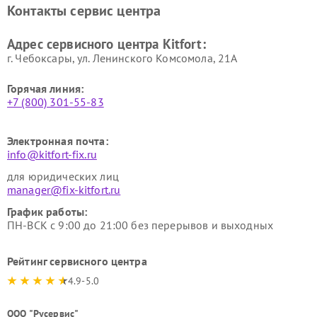
Контакты сервис центра
Kitfort
Kitfort
Ремонт гладильных систем
Ремонт беговых дорожек
Адрес сервисного центра Kitfort:
Kitfort
Kitfort
г. Чебоксары, ул. Ленинского Комсомола, 21А
Горячая линия:
+7 (800) 301-55-83
Электронная почта:
info@kitfort-fix.ru
для юридических лиц
manager@fix-kitfort.ru
График работы:
ПН-ВСК с 9:00 до 21:00 без перерывов и выходных
Рейтинг сервисного центра
4.9-5.0
ООО "Русервис"