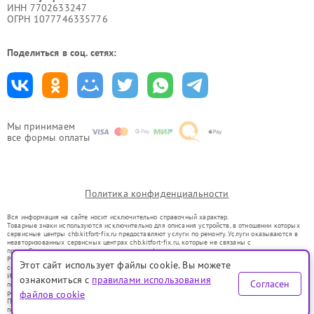
ИНН 7702633247
ОГРН 1077746335776
Поделиться в соц. сетях:
Мы принимаем
все формы оплаты
Политика конфиденциальности
Вся информация на сайте носит исключительно справочный характер.
Товарные знаки используются исключительно для описания устройств, в отношении которых
сервисные центры chb.kitfort-fix.ru предоставляют услуги по ремонту. Услуги оказываются в
неавторизованных сервисных центрах chb.kitfort-fix.ru, которые не связаны с
правообладателями товарных знаков или их официальными представителями.
Ремонт осуществляется для устройств, уже введенных в гражданский оборот в соответствии
Этот сайт использует файлы cookie. Вы можете
со статьей 1487 ГК РФ.
Использование товарных знаков не преследует цели индивидуализации услуг или введения
ознакомиться с
правилами использования
Согласен
потребителей в заблуждение, а служит для информирования о предоставляемых услугах по
ремонту техники указанных брендов.
файлов cookie
Представленная на сайте информация не является публичной офертой, определяемой
положениями Статьи 437(2) Гражданского кодекса РФ